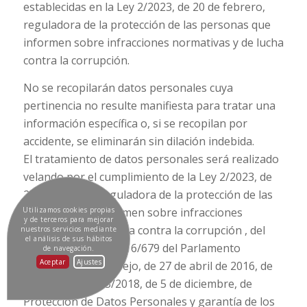
establecidas en la Ley 2/2023, de 20 de febrero,
reguladora de la protección de las personas que
informen sobre infracciones normativas y de lucha
contra la corrupción.
No se recopilarán datos personales cuya
pertinencia no resulte manifiesta para tratar una
información específica o, si se recopilan por
accidente, se eliminarán sin dilación indebida.
El tratamiento de datos personales será realizado
velando por el cumplimiento de la Ley 2/2023, de
20 de febrero, reguladora de la protección de las
personas que informen sobre infracciones
Utilizamos cookies propias
y de terceros para mejorar
normativas y de lucha contra la corrupción , del
nuestros servicios mediante
el análisis de sus hábitos
Reglamento (UE) 2016/679 del Parlamento
de navegación.
Aceptar
Ajustes
Europeo y del Consejo, de 27 de abril de 2016, de
la Ley Orgánica 3/2018, de 5 de diciembre, de
Protección de Datos Personales y garantía de los